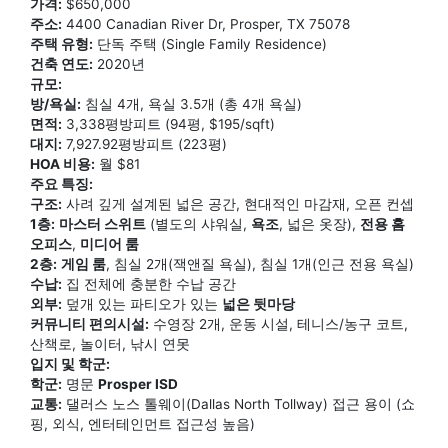
가격:
$650,000
주소:
4400 Canadian River Dr, Prosper, TX 75078
주택 유형:
단독 주택 (Single Family Residence)
건축 연도:
2020년
규모:
방/욕실:
침실 4개, 욕실 3.5개 (총 4개 욕실)
면적:
3,338평방피트 (94평, $195/sqft)
대지:
7,927.92평방피트 (223평)
HOA 비용:
월 $81
주요 특징:
구조:
사려 깊게 설계된 넓은 공간, 현대적인 마감재, 오픈 컨셉
1층:
마스터 스위트
(별도의 샤워실,
욕조
, 넓은 옷장),
전용 홈
오피스
,
미디어 룸
2층:
게임 룸
, 침실 2개(잭앤질 욕실), 침실 1개(인근 전용 욕실)
수납:
집 전체에 충분한 수납 공간
외부:
덮개 있는 파티오가 있는
넓은 뒷마당
커뮤니티 편의시설:
수영장 2개, 운동 시설, 테니스/농구 코트,
산책로, 놀이터, 낚시 연못
입지 및 학군:
학군:
명문
Prosper ISD
교통:
댈러스 노스 톨웨이(Dallas North Tollway) 접근 용이 (쇼
핑, 외식, 엔터테인먼트 접근성 높음)