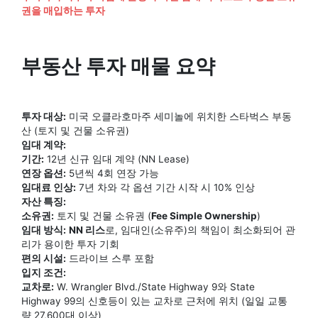
권을 매입하는 투자
부동산 투자 매물 요약
투자 대상:
미국 오클라호마주 세미놀에 위치한 스타벅스 부동
산 (토지 및 건물 소유권)
임대 계약:
기간:
12년 신규 임대 계약 (NN Lease)
연장 옵션:
5년씩 4회 연장 가능
임대료 인상:
7년 차와 각 옵션 기간 시작 시 10% 인상
자산 특징:
소유권:
토지 및 건물 소유권 (
Fee Simple Ownership
)
임대 방식:
NN 리스
로, 임대인(소유주)의 책임이 최소화되어 관
리가 용이한 투자 기회
편의 시설:
드라이브 스루 포함
입지 조건:
교차로:
W. Wrangler Blvd./State Highway 9와 State
Highway 99의 신호등이 있는 교차로 근처에 위치 (일일 교통
량 27,600대 이상)