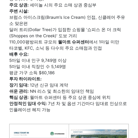
주요 상권:
세미놀 시의 주요 소매 상권 중심부
주변 시설:
브럼스 아이스크림(Braum’s Ice Cream) 인접, 신클레어 주유
소 맞은편
달러 트리(Dollar Tree)가 입점한 쇼핑몰 '쇼피스 온 더 크릭
(Shoppes on the Creek)' 도보 거리
110,000평방피트 규모의
월마트 슈퍼센터
에서 1마일 미만
타코벨, KFC, 소닉 등 다수의 주요 소매점과 인접
배후 수요:
5마일 이내 인구 9,749명 이상
5마일 이내 직장인 수 5,149명
평균 가구 소득 $60,186
투자 하이라이트:
장기 임대:
12년 신규 임대 계약
쉬운 관리:
NN 리스 및 최소한의 임대인 책임
핵심 상권:
월마트 슈퍼센터 등 주요 상권 중심에 위치
안정적인 임대 수익:
7년 차 및 옵션 기간마다 임대료 인상으로
인플레이션 헤지 가능